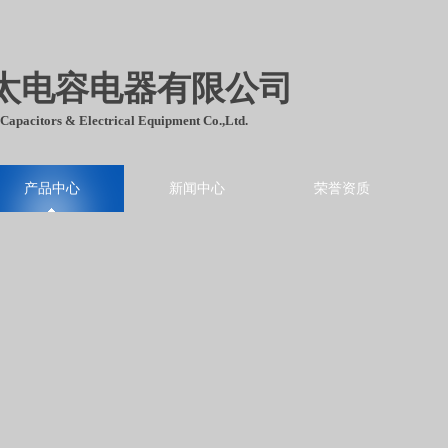
太电容电器有限公司
apacitors & Electrical Equipment Co.,Ltd.
产品中心
新闻中心
荣誉资质