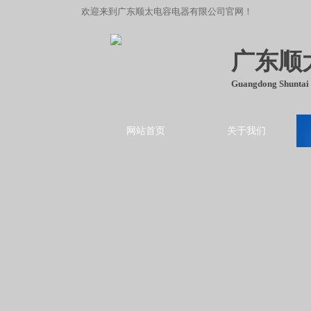
欢迎来到广东顺太电容电器有限公司官网！
广东顺
Guangdong Shuntai C
网站首页
关于我们